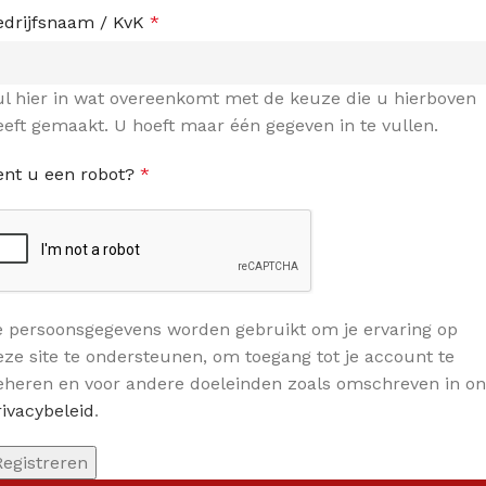
edrijfsnaam / KvK
*
ul hier in wat overeenkomt met de keuze die u hierboven
eeft gemaakt. U hoeft maar één gegeven in te vullen.
ent u een robot?
*
e persoonsgegevens worden gebruikt om je ervaring op
eze site te ondersteunen, om toegang tot je account te
eheren en voor andere doeleinden zoals omschreven in on
rivacybeleid
.
Registreren