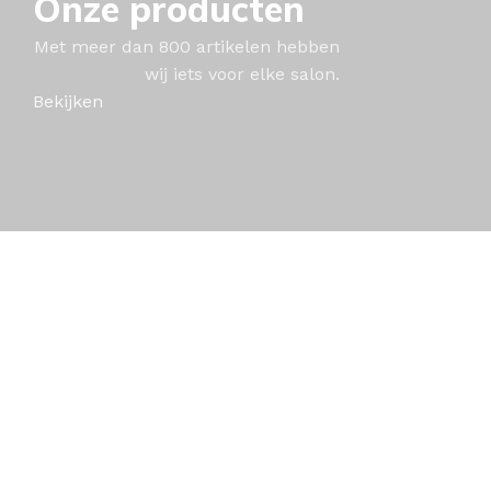
Onze producten
Met meer dan 800 artikelen hebben
wij iets voor elke salon.
Bekijken
Gratis verzenden!
Vanaf € 120 excl. BTW wordt uw bestelling gratis
verzonden!