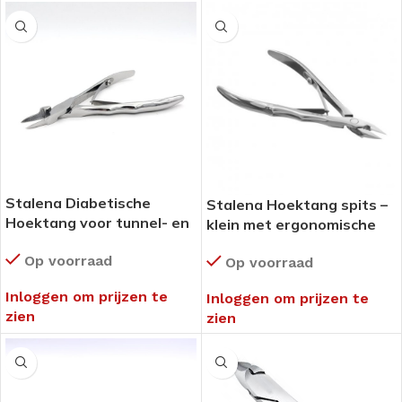
Stalena Diabetische
Stalena Hoektang spits –
Hoektang voor tunnel- en
klein met ergonomische
ingroeïende nagels –
handgreep K-09
Op voorraad
groot plat met
Op voorraad
ergonomische handgreep
Inloggen om prijzen te
Inloggen om prijzen te
K-08
zien
zien