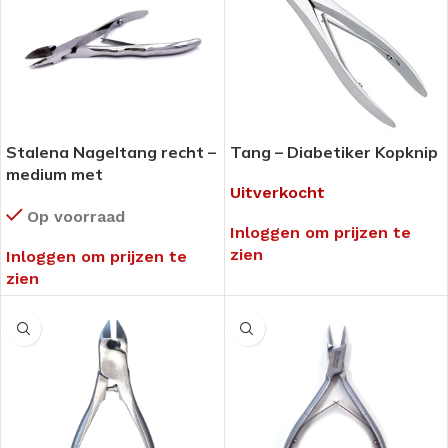
Stalena Nageltang recht –
Tang – Diabetiker Kopknip
medium met
Uitverkocht
ergonomische handgreep
Op voorraad
K-17 (N7-60-17)
Inloggen om prijzen te
zien
Inloggen om prijzen te
zien