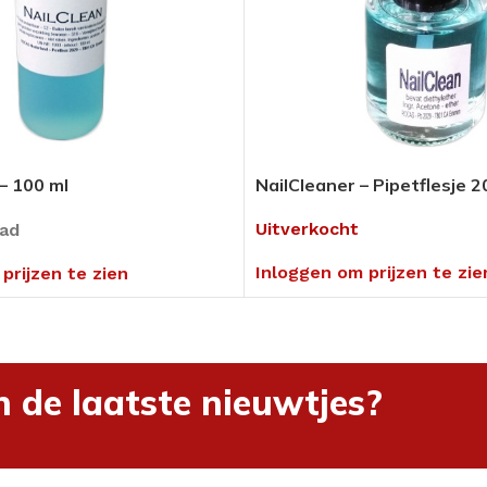
Pedicure Producten
tikelen
Voor in uw salon of ambulant
Alles bekijken
 – 100 ml
NailCleaner – Pipetflesje 2
umenten
en
Uitverkocht
aad
hnieken
Inloggen om prijzen te zie
prijzen te zien
uders
n de laatste nieuwtjes?
ng
rialen &