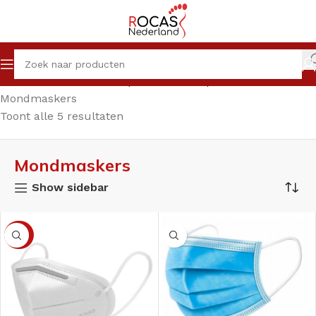
Home
Winkel
Pedicureproducten
Disposables
Mondmaskers
Toont alle 5 resultaten
Mondmaskers
Show sidebar
-33%