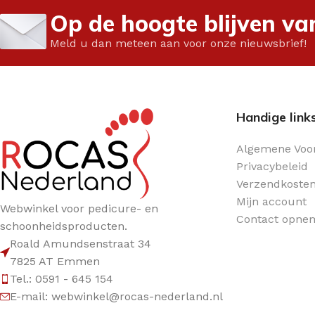
Pedi-Wol
Rocare
Sportpedicure ar
Op de hoogte blijven va
Siliconen
Laufwunder
Anti-transpiratie
Meld u dan meteen aan voor onze nieuwsbrief!
Ortheses
Gehwol
Blauwdruk
Vilt / foam
Extra voordelige
Disposables
(voeten)crèmes
Overige drukvrij /
Screenen /
Handige link
Medical Tape
INSTRUMENTEN/TANGEN
Screeningsinstr
FREZEN
Tangen
Mycose product
Algemene Voo
Privacybeleid
Diamant & Diatwisters
Instrumenten
Nagelbeugel tec
Verzendkoste
Keramische- &
Mesjes & Mesho
Mijn account
Speedfrezen
Webwinkel voor pedicure- en
Contact opne
Papierwaren
schoonheidsproducten.
RVS & Tungsten
Paraffine
Roald Amundsenstraat 34
Polijsten
7825 AT Emmen
Pleisters &
Tel.: 0591 - 645 154
Slijpkapjes & Houders
Wondbehandeli
E-mail: webwinkel@rocas-nederland.nl
Frezen Toebehoren
Verpakkingsmate