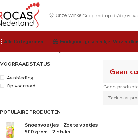
Onze Winkel
Geopend op di/do/vr v
Alle Categorieën
Eindejaarsgeschenkjes
Verzendko
Home
Winkel
Geen categorie
VOORRAADSTATUS
Geen ca
Aanbieding
Op voorraad
Geen producten
POPULAIRE PRODUCTEN
Snoepvoetjes - Zoete voetjes -
500 gram - 2 stuks