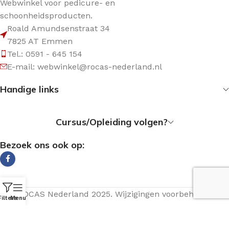
Webwinkel voor pedicure- en
schoonheidsproducten.
Roald Amundsenstraat 34
7825 AT Emmen
Tel.: 0591 - 645 154
E-mail: webwinkel@rocas-nederland.nl
Handige links
Cursus/Opleiding volgen?
Bezoek ons ook op:
© ROCAS Nederland 2025. Wijzigingen voorbehouden.
Filters
Menu