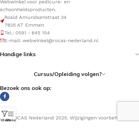
Webwinkel voor pedicure- en
schoonheidsproducten.
Roald Amundsenstraat 34
7825 AT Emmen
Tel.: 0591 - 645 154
E-mail: webwinkel@rocas-nederland.nl
Handige links
Cursus/Opleiding volgen?
Bezoek ons ook op:
© ROCAS Nederland 2025. Wijzigingen voorbehouden.
Filters
Menu