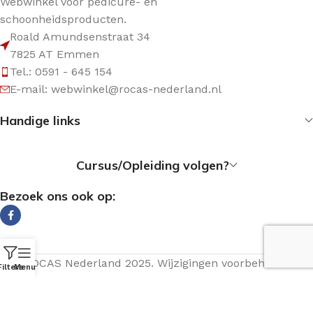
Webwinkel voor pedicure- en
schoonheidsproducten.
Roald Amundsenstraat 34
7825 AT Emmen
Tel.: 0591 - 645 154
E-mail: webwinkel@rocas-nederland.nl
Handige links
Cursus/Opleiding volgen?
Bezoek ons ook op:
© ROCAS Nederland 2025. Wijzigingen voorbehouden.
Filters
Menu