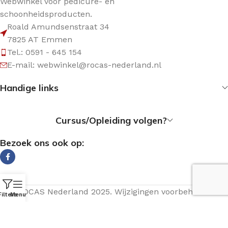
Webwinkel voor pedicure- en
schoonheidsproducten.
Roald Amundsenstraat 34
7825 AT Emmen
Tel.: 0591 - 645 154
E-mail: webwinkel@rocas-nederland.nl
Handige links
Cursus/Opleiding volgen?
Bezoek ons ook op:
© ROCAS Nederland 2025. Wijzigingen voorbehouden.
Filters
Menu