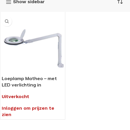
Show sidebar
Loeplamp Matheo – met
LED verlichting in
verschillende lichtstanden
Uitverkocht
– 5 dioptrie
Inloggen om prijzen te
zien