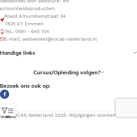
Webwinkel voor pedicure- en
schoonheidsproducten.
Roald Amundsenstraat 34
7825 AT Emmen
Tel.: 0591 - 645 154
E-mail: webwinkel@rocas-nederland.nl
Handige links
Cursus/Opleiding volgen?
Bezoek ons ook op:
© ROCAS Nederland 2025. Wijzigingen voorbehouden.
Filters
Menu