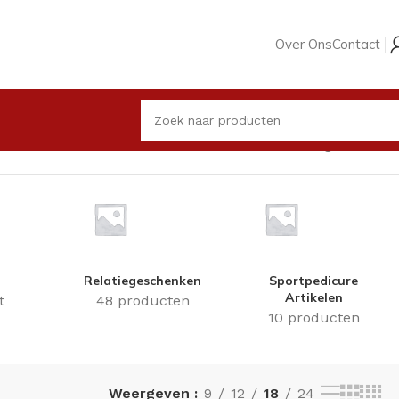
Over Ons
Contact
Enig resultaat
Relatiegeschenken
Sportpedicure
Artikelen
t
48 producten
10 producten
Weergeven
9
12
18
24