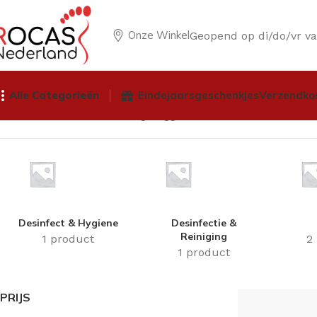
Onze Winkel
Geopend op di/do/vr v
Alle Categorieën
Eindejaarsgeschenkjes
Verzendko
Home
Winkel
Producten getagged “ultra sonic voor meer
Desinfect & Hygiene
Desinfectie &
Reiniging
1 product
2
1 product
PRIJS