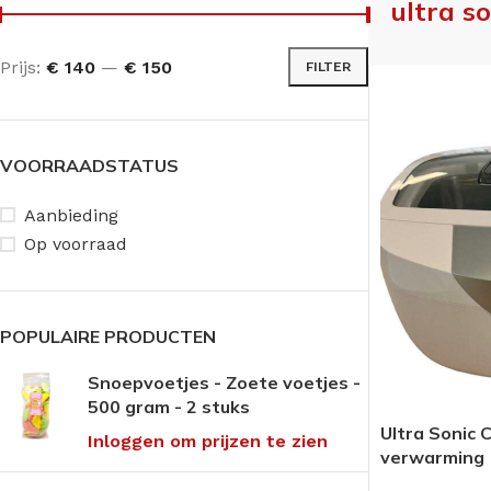
ultra s
Prijs:
€ 140
—
€ 150
FILTER
VOORRAADSTATUS
Aanbieding
Op voorraad
POPULAIRE PRODUCTEN
Snoepvoetjes - Zoete voetjes -
500 gram - 2 stuks
Ultra Sonic C
Inloggen om prijzen te zien
verwarming
ANTI-DRUK MIDDELEN
CRÈMES
OVERIG PEDICU