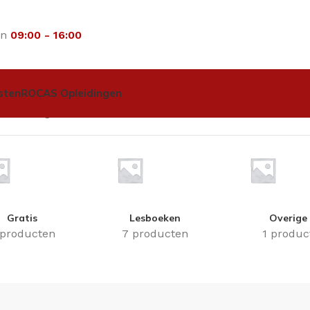
an
09:00 - 16:00
sten
ROCAS Opleidingen
dere tangensets”
Gratis
Lesboeken
Overige
 producten
7 producten
1 produc