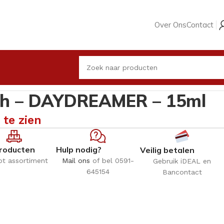
Over Ons
Contact
ish – DAYDREAMER – 15ml
 te zien
roducten
Hulp nodig?
Veilig betalen
ot assortiment
Mail ons
of bel 0591-
Gebruik iDEAL en
645154
Bancontact