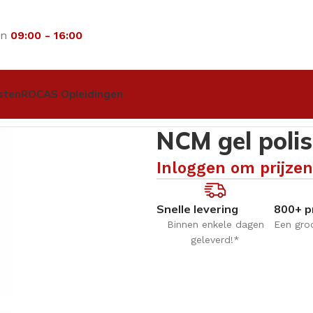
an
09:00 - 16:00
sten
ROCAS Opleidingen
 – DAYDREAMER – 15ml
NCM gel pol
Inloggen om prijzen
Snelle levering
800+ p
Binnen enkele dagen
Een gro
geleverd!*