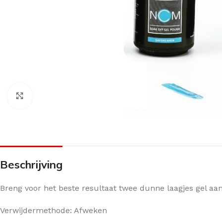
Klik om te vergroten
Beschrijving
Breng voor het beste resultaat twee dunne laagjes gel aan
Verwijdermethode: Afweken
ANTI-DRUK MIDDELEN
CRÈMES
OVERIG PEDICU