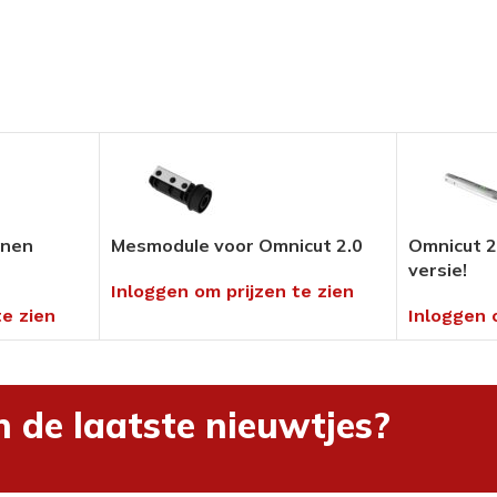
Pedicure Producten
tikelen
Voor in uw salon of ambulant
Alles bekijken
umenten
en
enen
Mesmodule voor Omnicut 2.0
Omnicut 2
versie!
hnieken
Inloggen om prijzen te zien
uders
te zien
Inloggen 
n de laatste nieuwtjes?
ng
rialen &