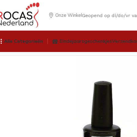
Onze Winkel
Geopend op di/do/vr v
Alle Categorieën
Eindejaarsgeschenkjes
Verzendko
Home
Winkel
Nagelproducten
NCM Gel
NCM gel polish