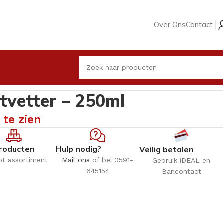
Over Ons
Contact
vetter – 250ml
 te zien
roducten
Hulp nodig?
Veilig betalen
ot assortiment
Mail ons
of bel 0591-
Gebruik iDEAL en
645154
Bancontact