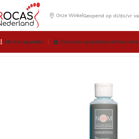
Onze Winkel
Geopend op di/do/vr v
Alle Categorieën
Eindejaarsgeschenkjes
Verzendko
Home
Winkel
Nagelproducten
Vloeistoffen
NCM Nagelont