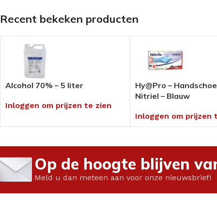
Pedi-Wol
Rocare
Sportpedicure ar
Recent bekeken producten
Siliconen
Laufwunder
Anti-transpiratie
Ortheses
Gehwol
Blauwdruk
Vilt / foam
Extra voordelige
Disposables
(voeten)crèmes
Overige drukvrij /
Screenen /
Alcohol 70% – 5 liter
Hy@Pro – Handscho
Medical Tape
INSTRUMENTEN/TANGEN
Screeningsinstr
Nitriel – Blauw
FREZEN
Tangen
Mycose product
Inloggen om prijzen te zien
Inloggen om prijzen 
Diamant & Diatwisters
Instrumenten
Nagelbeugel tec
Keramische- &
Mesjes & Mesho
Speedfrezen
Papierwaren
Op de hoogte blijven va
RVS & Tungsten
Paraffine
Polijsten
Meld u dan meteen aan voor onze nieuwsbrief!
Pleisters &
Slijpkapjes & Houders
Wondbehandeli
Frezen Toebehoren
Verpakkingsmate