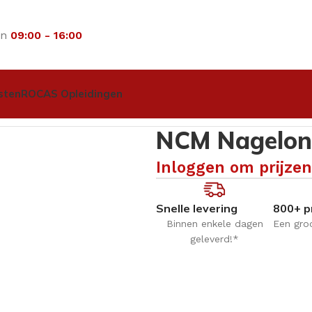
an
09:00 - 16:00
sten
ROCAS Opleidingen
vetter – 250ml
NCM Nagelont
Inloggen om prijzen
Snelle levering
800+ p
Binnen enkele dagen
Een gro
geleverd!*