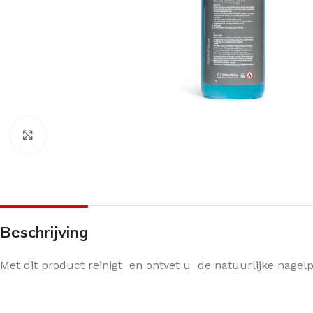
Klik om te vergroten
Beschrijving
Met dit product reinigt en ontvet u de natuurlijke nagel
ANTI-DRUK MIDDELEN
CRÈMES
OVERIG PEDICU