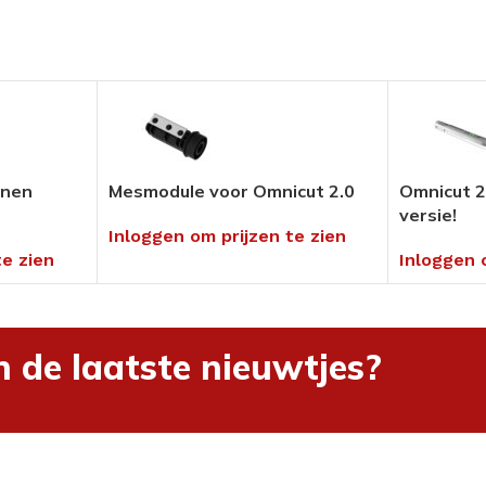
Pedicure Producten
tikelen
Voor in uw salon of ambulant
Alles bekijken
enen
Mesmodule voor Omnicut 2.0
Omnicut 2
umenten
versie!
en
Inloggen om prijzen te zien
te zien
Inloggen 
hnieken
uders
n de laatste nieuwtjes?
ng
rialen &