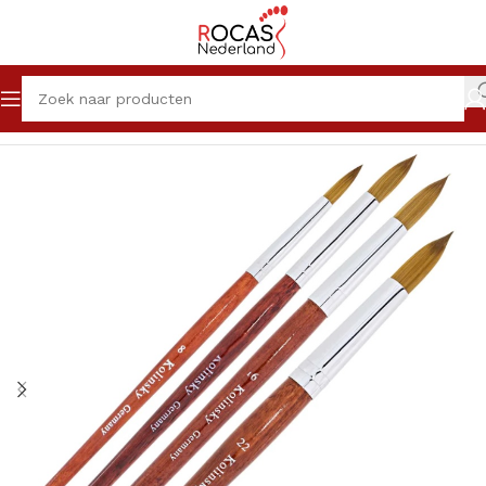
Home
Winkel
Nagelproducten
Penselen