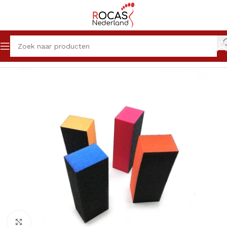
Home
Winkel
Nagelproducten
Vijlen
Klik om te vergroten