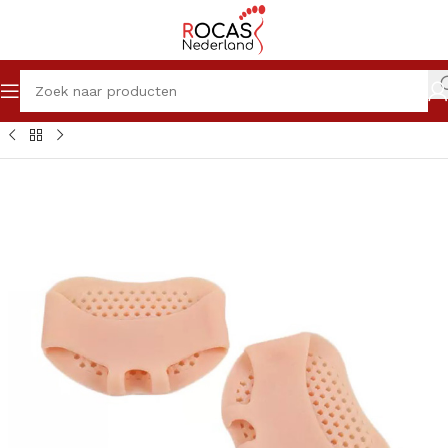
Winkel
Pedicureproducten
Anti-Druk Middelen
Siliconen