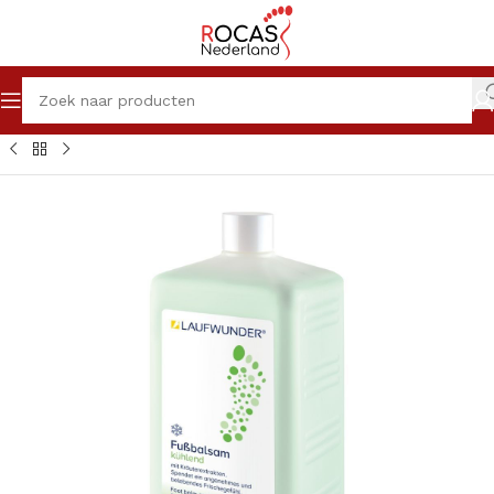
Home
Winkel
Pedicureproducten
Crèmes
Laufwunder