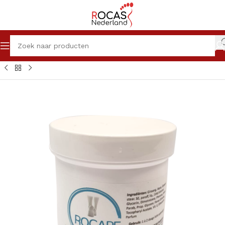
Home
Winkel
Pedicureproducten
Crèmes
Rocare