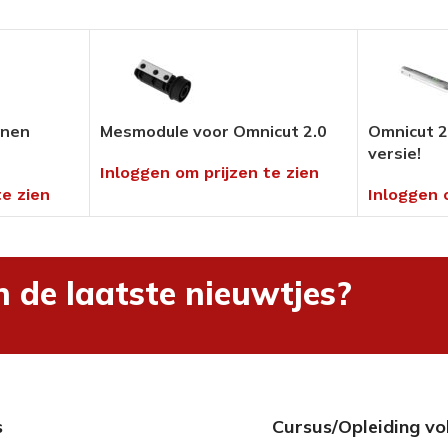
Pedicure Producten
tikelen
Voor in uw salon of ambulant
Alles bekijken
enen
Mesmodule voor Omnicut 2.0
Omnicut 2
versie!
Inloggen om prijzen te zien
umenten
te zien
Inloggen 
en
hnieken
uders
n de laatste nieuwtjes?
ng
s
Cursus/Opleiding vo
rialen &