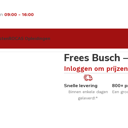
an
09:00 - 16:00
sten
ROCAS Opleidingen
wisters
Frees Busch – Bolkop diamant – 801.010
Frees Busch 
Inloggen om prijzen
Snelle levering
800+ p
Binnen enkele dagen
Een gro
geleverd!*