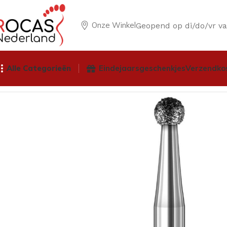
Onze Winkel
Geopend op di/do/vr v
Alle Categorieën
Eindejaarsgeschenkjes
Verzendko
Home
Winkel
Pedicureproducten
Frezen
Diamant & Diat