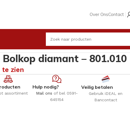
Over Ons
Contact
– Bolkop diamant – 801.010
 te zien
roducten
Hulp nodig?
Veilig betalen
ot assortiment
Mail ons
of bel 0591-
Gebruik iDEAL en
645154
Bancontact