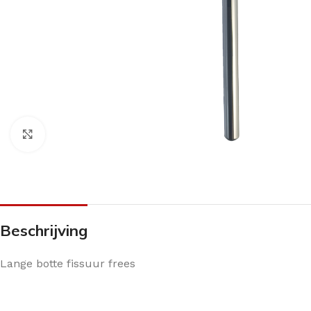
Klik om te vergroten
Beschrijving
Lange botte fissuur frees
ANTI-DRUK MIDDELEN
CRÈMES
OVERIG PEDICU