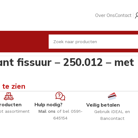
Over Ons
Contact
tje
nt fissuur – 250.012 – met
 te zien
roducten
Hulp nodig?
Veilig betalen
ot assortiment
Mail ons
of bel 0591-
Gebruik iDEAL en
645154
Bancontact