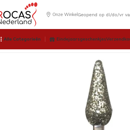
Onze Winkel
Geopend op di/do/vr v
Alle Categorieën
Eindejaarsgeschenkjes
Verzendko
Home
Winkel
Pedicureproducten
Frezen
Diamant & Diat