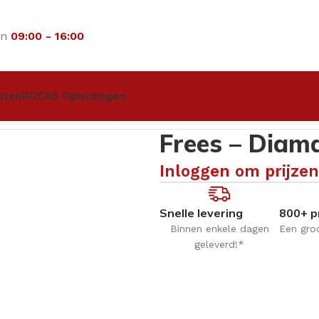
an
09:00 - 16:00
sten
ROCAS Opleidingen
wisters
Frees – Diamant frees – 5893.050 – grof
Frees – Diama
Inloggen om prijzen
Snelle levering
800+ p
Binnen enkele dagen
Een gro
geleverd!*