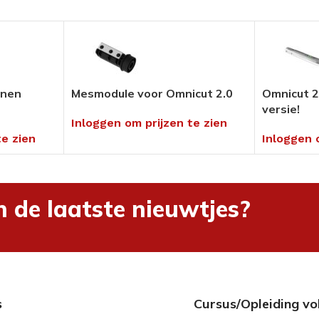
Pedicure Producten
tikelen
Voor in uw salon of ambulant
Alles bekijken
enen
Mesmodule voor Omnicut 2.0
Omnicut 2
versie!
Inloggen om prijzen te zien
umenten
te zien
Inloggen 
en
hnieken
uders
n de laatste nieuwtjes?
ng
s
Cursus/Opleiding vo
rialen &