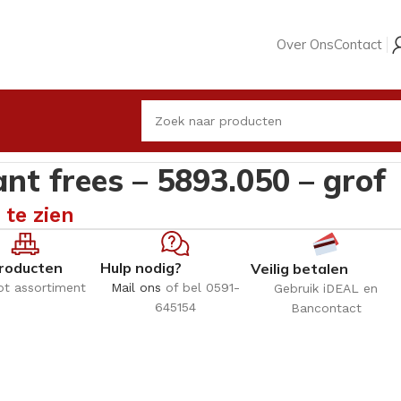
Over Ons
Contact
nt frees – 5893.050 – grof
 te zien
roducten
Hulp nodig?
Veilig betalen
ot assortiment
Mail ons
of bel 0591-
Gebruik iDEAL en
645154
Bancontact