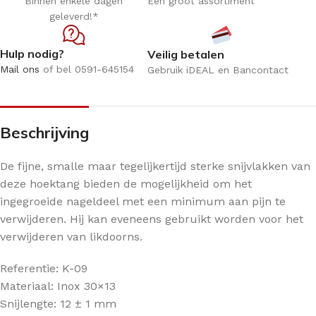
Binnen enkele dagen
Een groot assortiment
geleverd!*
Hulp nodig?
Veilig betalen
Mail ons
of bel 0591-645154
Gebruik iDEAL en Bancontact
Beschrijving
De fijne, smalle maar tegelijkertijd sterke snijvlakken van
deze hoektang bieden de mogelijkheid om het
ingegroeide nageldeel met een minimum aan pijn te
verwijderen. Hij kan eveneens gebruikt worden voor het
verwijderen van likdoorns.
Referentie: K-09
Materiaal: Inox 30×13
Snijlengte: 12 ± 1 mm