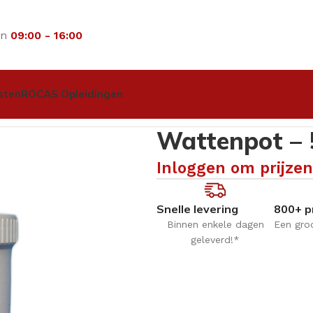
an
09:00 - 16:00
sten
ROCAS Opleidingen
 & glaswerk
Wattenpot – 500 ml
Wattenpot – 
Inloggen om prijzen
Snelle levering
800+ p
Binnen enkele dagen
Een gro
geleverd!*