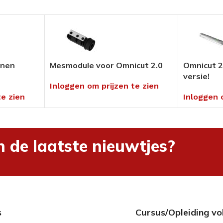
Pedicure Producten
tikelen
Voor in uw salon of ambulant
Alles bekijken
enen
Mesmodule voor Omnicut 2.0
Omnicut 2
versie!
Inloggen om prijzen te zien
umenten
te zien
Inloggen 
en
hnieken
uders
n de laatste nieuwtjes?
ng
s
Cursus/Opleiding vo
rialen &