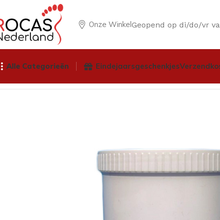
Onze Winkel
Geopend op di/do/vr v
Alle Categorieën
Eindejaarsgeschenkjes
Verzendko
Home
Winkel
Pedicureproducten
Verpakkingsmaterialen