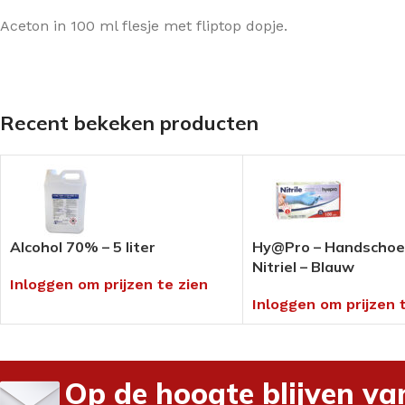
Pedi-Wol
Rocare
Sportpedicure ar
Aceton in 100 ml flesje met fliptop dopje.
Siliconen
Laufwunder
Anti-transpiratie
Ortheses
Gehwol
Blauwdruk
Vilt / foam
Extra voordelige
Disposables
Recent bekeken producten
(voeten)crèmes
Overige drukvrij /
Screenen /
Medical Tape
INSTRUMENTEN/TANGEN
Screeningsinstr
FREZEN
Tangen
Mycose product
Diamant & Diatwisters
Instrumenten
Nagelbeugel tec
Alcohol 70% – 5 liter
Hy@Pro – Handscho
Keramische- &
Mesjes & Mesho
Nitriel – Blauw
Speedfrezen
Papierwaren
Inloggen om prijzen te zien
RVS & Tungsten
Inloggen om prijzen 
Paraffine
Polijsten
Pleisters &
Slijpkapjes & Houders
Wondbehandeli
Op de hoogte blijven va
Frezen Toebehoren
Verpakkingsmate