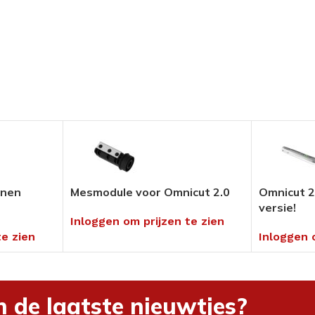
Pedicure Producten
tikelen
Voor in uw salon of ambulant
Alles bekijken
umenten
en
hnieken
enen
Mesmodule voor Omnicut 2.0
Omnicut 2
uders
versie!
Inloggen om prijzen te zien
te zien
Inloggen 
ng
n de laatste nieuwtjes?
rialen &