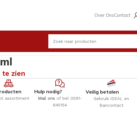
Over Ons
Contact
 ml
 te zien
roducten
Hulp nodig?
Veilig betalen
ot assortiment
Mail ons
of bel 0591-
Gebruik iDEAL en
645154
Bancontact