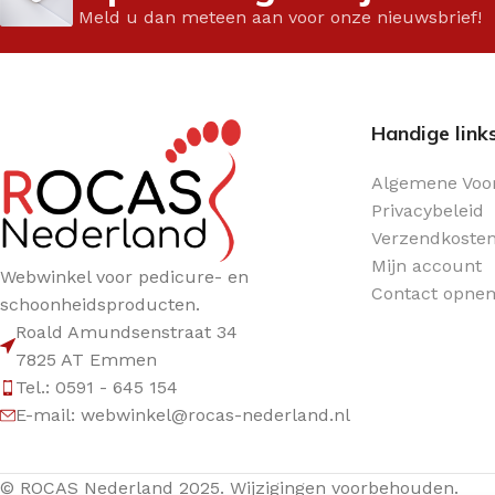
Glaswerk
Meld u dan meteen aan voor onze nieuwsbrief!
Vloeistoffen
Handige link
Algemene Voo
Privacybeleid
Verzendkoste
Mijn account
Webwinkel voor pedicure- en
Contact opne
schoonheidsproducten.
Roald Amundsenstraat 34
7825 AT Emmen
Tel.: 0591 - 645 154
E-mail: webwinkel@rocas-nederland.nl
© ROCAS Nederland 2025. Wijzigingen voorbehouden.