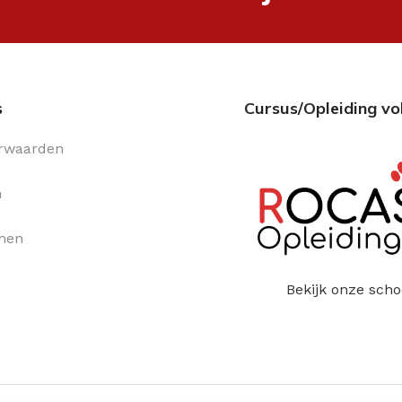
s
Cursus/Opleiding vo
rwaarden
n
men
Bekijk onze scho