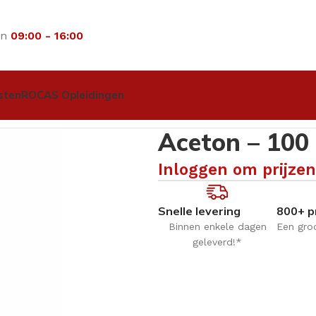
an
09:00 - 16:00
sten
ROCAS Opleidingen
100 ml
Aceton – 100
Inloggen om prijzen
Snelle levering
800+ p
Binnen enkele dagen
Een gro
geleverd!*