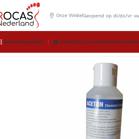
Onze Winkel
Geopend op di/do/vr v
Alle Categorieën
Eindejaarsgeschenkjes
Verzendko
Home
Winkel
Pedicureproducten
Vloeistoffen
Aceton – 