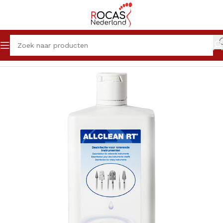
Home
Winkel
Pedicureproducten
Vloeistoffen