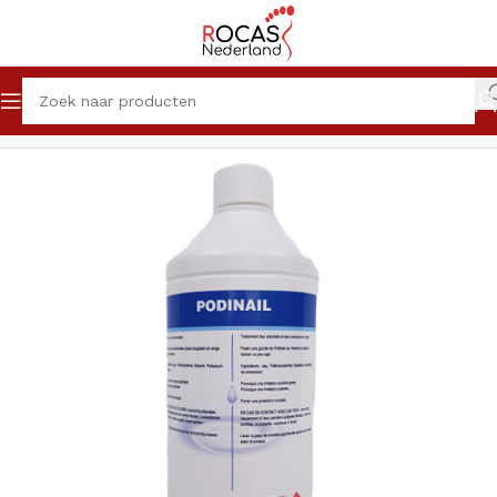
Home
Winkel
Pedicureproducten
Vloeistoffen