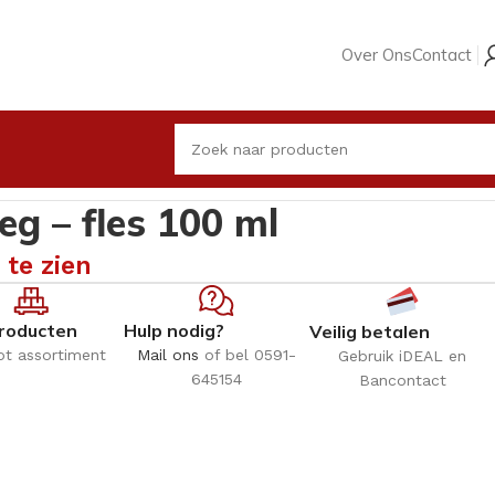
Over Ons
Contact
g – fles 100 ml
 te zien
roducten
Hulp nodig?
Veilig betalen
ot assortiment
Mail ons
of bel 0591-
Gebruik iDEAL en
645154
Bancontact