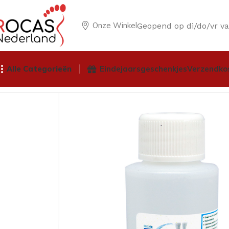
Onze Winkel
Geopend op di/do/vr v
Alle Categorieën
Eindejaarsgeschenkjes
Verzendko
Home
Winkel
Pedicureproducten
Vloeistoffen
Rocare Eel