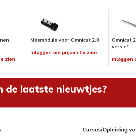
Pedicure Producten
tikelen
Voor in uw salon of ambulant
Alles bekijken
enen
Mesmodule voor Omnicut 2.0
Omnicut 2
versie!
Inloggen om prijzen te zien
umenten
te zien
Inloggen 
en
hnieken
uders
n de laatste nieuwtjes?
ng
s
Cursus/Opleiding vo
rialen &