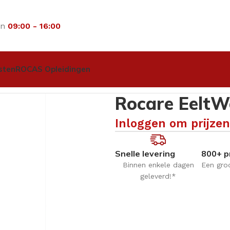
an
09:00 - 16:00
sten
ROCAS Opleidingen
tWeg – fles 100 ml
Rocare EeltWe
Inloggen om prijzen
Snelle levering
800+ p
Binnen enkele dagen
Een gro
geleverd!*