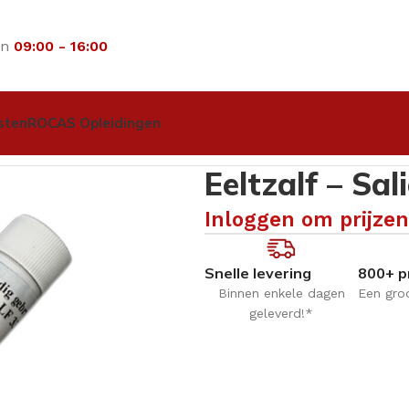
an
09:00 - 16:00
sten
ROCAS Opleidingen
eenschalen alcohol dispensers diversen
Eeltzalf – Salicy
Eeltzalf – Sal
Inloggen om prijzen
Snelle levering
800+ p
Binnen enkele dagen
Een gro
geleverd!*