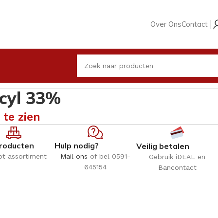
Over Ons
Contact
l 33%
icyl 33%
 te zien
roducten
Hulp nodig?
Veilig betalen
ot assortiment
Mail ons
of bel 0591-
Gebruik iDEAL en
645154
Bancontact