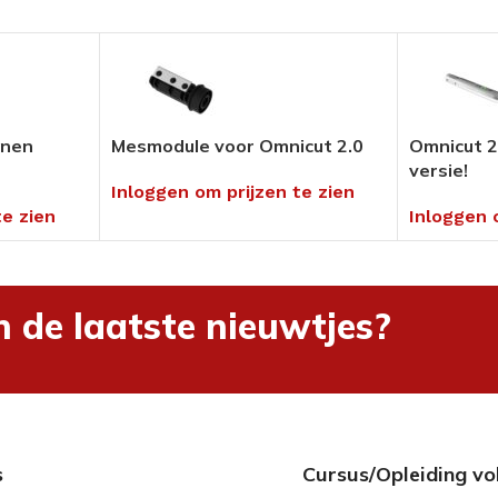
Pedicure Producten
tikelen
Voor in uw salon of ambulant
Alles bekijken
enen
Mesmodule voor Omnicut 2.0
Omnicut 2
versie!
Inloggen om prijzen te zien
umenten
te zien
Inloggen 
en
hnieken
uders
n de laatste nieuwtjes?
ng
s
Cursus/Opleiding vo
rialen &