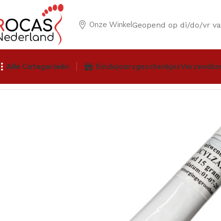
Onze Winkel
Geopend op di/do/vr v
Alle Categorieën
Eindejaarsgeschenkjes
Verzendko
Home
Winkel
Pedicureproducten
Wratten beensteunen b