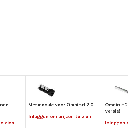
Pedicure Producten
tikelen
Voor in uw salon of ambulant
Alles bekijken
umenten
en
hnieken
uders
enen
Mesmodule voor Omnicut 2.0
Omnicut 2
versie!
ng
Inloggen om prijzen te zien
te zien
Inloggen 
rialen &