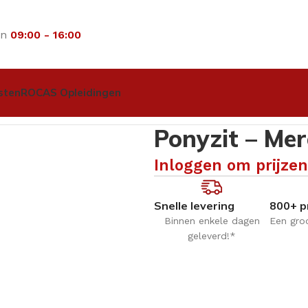
an
09:00 - 16:00
sten
ROCAS Opleidingen
erktafels
Ponyzit – Merci
Ponyzit – Mer
Inloggen om prijzen
Snelle levering
800+ p
Binnen enkele dagen
Een gro
geleverd!*