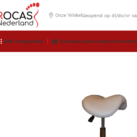
Onze Winkel
Geopend op di/do/vr v
Alle Categorieën
Eindejaarsgeschenkjes
Verzendko
Home
Winkel
Salon / Praktijkapparatuur
Werkstoelen / W