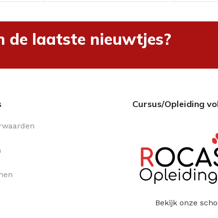
n de laatste nieuwtjes?
s
Cursus/Opleiding vo
rwaarden
n
men
Bekijk onze scho