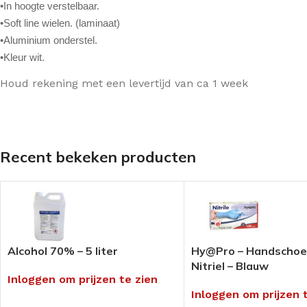
•In hoogte verstelbaar.
Pedi-Wol
Rocare
Sportpedicure ar
•Soft line wielen. (laminaat)
Siliconen
Laufwunder
Anti-transpiratie
•Aluminium onderstel.
•Kleur wit.
Ortheses
Gehwol
Blauwdruk
Houd rekening met een levertijd van ca 1 week
Vilt / foam
Extra voordelige
Disposables
(voeten)crèmes
Overige drukvrij /
Screenen /
Medical Tape
INSTRUMENTEN/TANGEN
Screeningsinstr
FREZEN
Tangen
Mycose product
Recent bekeken producten
Diamant & Diatwisters
Instrumenten
Nagelbeugel tec
Keramische- &
Mesjes & Mesho
Speedfrezen
Papierwaren
RVS & Tungsten
Paraffine
Polijsten
Alcohol 70% – 5 liter
Hy@Pro – Handscho
Pleisters &
Nitriel – Blauw
Slijpkapjes & Houders
Wondbehandeli
Inloggen om prijzen te zien
Inloggen om prijzen 
Frezen Toebehoren
Verpakkingsmate