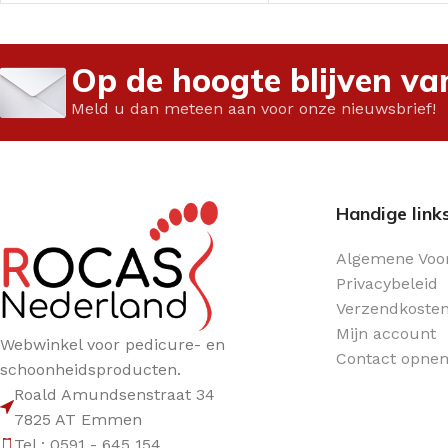
Glaswerk
Vloeistoffen
Op de hoogte blijven va
Meld u dan meteen aan voor onze nieuwsbrief!
Handige link
Algemene Voo
Privacybeleid
Verzendkoste
Mijn account
Webwinkel voor pedicure- en
Contact opne
schoonheidsproducten.
Roald Amundsenstraat 34
7825 AT Emmen
Tel.: 0591 - 645 154