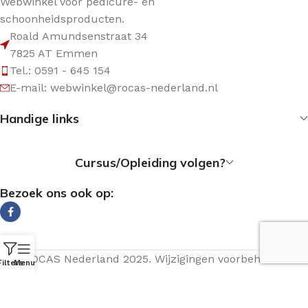
Webwinkel voor pedicure- en
schoonheidsproducten.
Roald Amundsenstraat 34
7825 AT Emmen
Tel.: 0591 - 645 154
E-mail: webwinkel@rocas-nederland.nl
Handige links
Cursus/Opleiding volgen?
Bezoek ons ook op:
© ROCAS Nederland 2025. Wijzigingen voorbehouden.
Filters
Menu