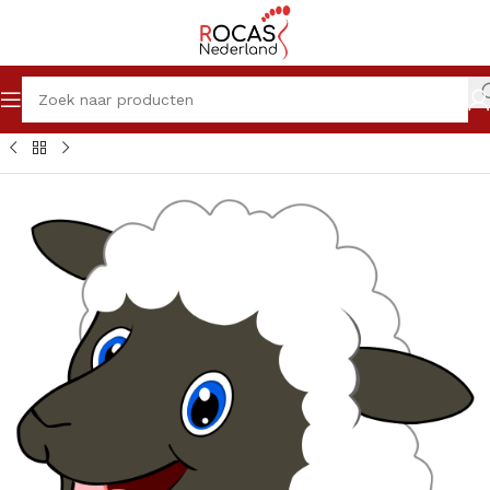
Winkel
Pedicureproducten
Anti-Druk Middelen
Pedi-Wol