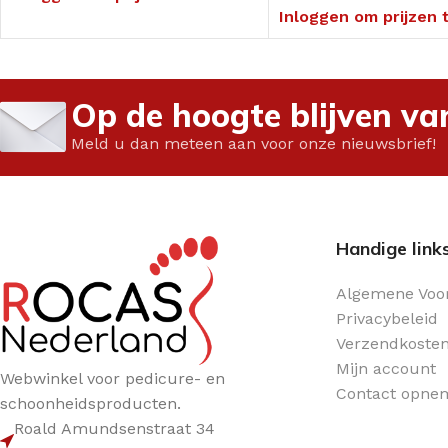
Glaswerk
Inloggen om prijzen 
Vloeistoffen
Op de hoogte blijven va
Meld u dan meteen aan voor onze nieuwsbrief!
Handige link
Algemene Voo
Privacybeleid
Verzendkoste
Mijn account
Webwinkel voor pedicure- en
Contact opne
schoonheidsproducten.
Roald Amundsenstraat 34