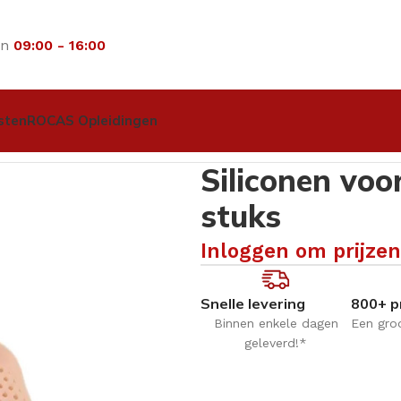
an
09:00 - 16:00
sten
ROCAS Opleidingen
liconen
Siliconen voorvoetkussen – S/M – 2 stuks
Siliconen voo
stuks
Inloggen om prijzen
Snelle levering
800+ p
Binnen enkele dagen
Een gro
geleverd!*