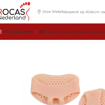
Onze Winkel
Geopend op di/do/vr v
Alle Categorieën
Eindejaarsgeschenkjes
Verzendko
Home
Winkel
Pedicureproducten
Anti-Druk Middelen
Si