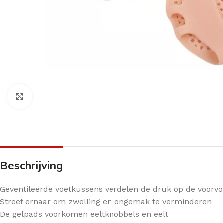
Klik om te vergroten
Beschrijving
Geventileerde voetkussens verdelen de druk op de voorvoe
Streef ernaar om zwelling en ongemak te verminderen
De gelpads voorkomen eeltknobbels en eelt
ANTI-DRUK MIDDELEN
CRÈMES
OVERIG PEDICU