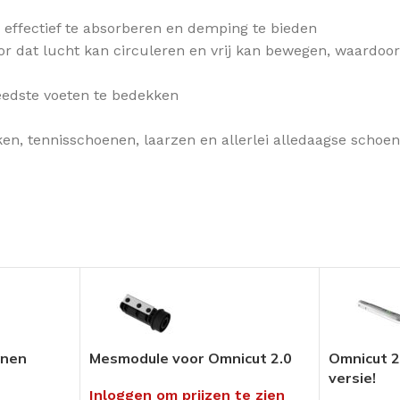
Pedicure Producten
tikelen
 effectief te absorberen en demping te bieden
Voor in uw salon of ambulant
 dat lucht kan circuleren en vrij kan bewegen, waardoor d
Alles bekijken
reedste voeten te bedekken
n, tennisschoenen, laarzen en allerlei alledaagse schoene
umenten
en
hnieken
uders
ng
enen
Mesmodule voor Omnicut 2.0
Omnicut 2
versie!
rialen &
Inloggen om prijzen te zien