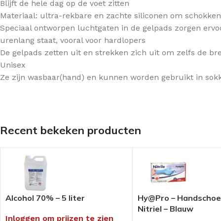
Blijft de hele dag op de voet zitten
Pedi-Wol
Rocare
Sportpedicure ar
Materiaal: ultra-rekbare en zachte siliconen om schokken
Siliconen
Laufwunder
Anti-transpiratie
Speciaal ontworpen luchtgaten in de gelpads zorgen ervoor
urenlang staat, vooral voor hardlopers
Ortheses
Gehwol
Blauwdruk
De gelpads zetten uit en strekken zich uit om zelfs de b
Vilt / foam
Extra voordelige
Disposables
Unisex
(voeten)crèmes
Ze zijn wasbaar(hand) en kunnen worden gebruikt in sokke
Overige drukvrij /
Screenen /
Medical Tape
INSTRUMENTEN/TANGEN
Screeningsinstr
FREZEN
Tangen
Mycose product
Diamant & Diatwisters
Instrumenten
Nagelbeugel tec
Recent bekeken producten
Keramische- &
Mesjes & Mesho
Speedfrezen
Papierwaren
RVS & Tungsten
Paraffine
Polijsten
Pleisters &
Slijpkapjes & Houders
Wondbehandeli
Alcohol 70% – 5 liter
Hy@Pro – Handscho
Nitriel – Blauw
Frezen Toebehoren
Verpakkingsmate
Inloggen om prijzen te zien