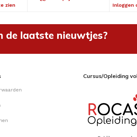
te zien
Inloggen 
n de laatste nieuwtjes?
s
Cursus/Opleiding vo
rwaarden
n
men