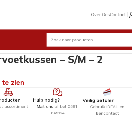
Over Ons
Contact
rvoetkussen – S/M – 2
 te zien
roducten
Hulp nodig?
Veilig betalen
ot assortiment
Mail ons
of bel 0591-
Gebruik iDEAL en
645154
Bancontact