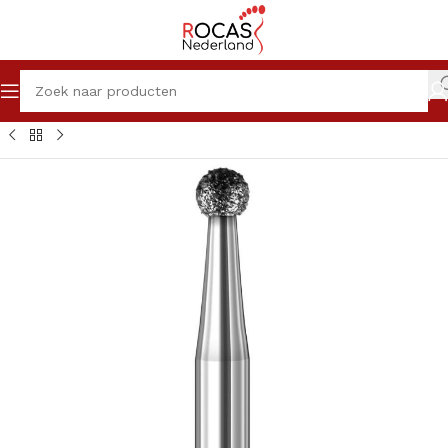
Winkel
Pedicureproducten
Frezen
Diamant & Diatwisters