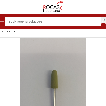
Home
Winkel
Pedicureproducten
Frezen
Polijsten