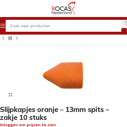
Pedicureproducten
Frezen
Slijpkapjes & Slijpkaphouders
Klik om te vergroten
Slijpkapjes oranje – 13mm spits –
zakje 10 stuks
Inloggen om prijzen te zien