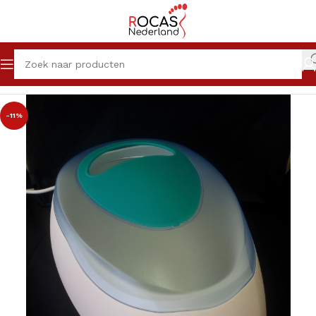
Home
Winkel
Pedicureproducten
Paraffine
-11%