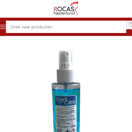
Home
Winkel
Pedicureproducten
Vloeistoffen