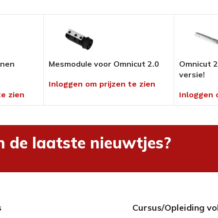
Pedicure Producten
tikelen
Voor in uw salon of ambulant
Alles bekijken
enen
Mesmodule voor Omnicut 2.0
Omnicut 2
versie!
Inloggen om prijzen te zien
umenten
te zien
Inloggen 
en
hnieken
uders
n de laatste nieuwtjes?
ng
s
Cursus/Opleiding vo
rialen &