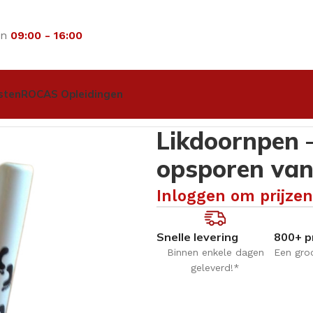
an
09:00 - 16:00
sten
ROCAS Opleidingen
eenschalen alcohol dispensers diversen
Likdoornpen – Li
Likdoornpen –
opsporen van
Inloggen om prijzen
Snelle levering
800+ p
Binnen enkele dagen
Een gro
geleverd!*