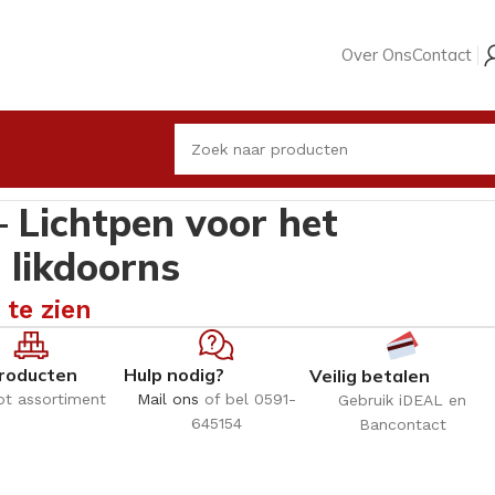
Over Ons
Contact
chtpen voor het opsporen van likdoorns
 Lichtpen voor het
 likdoorns
 te zien
roducten
Hulp nodig?
Veilig betalen
ot assortiment
Mail ons
of bel 0591-
Gebruik iDEAL en
645154
Bancontact