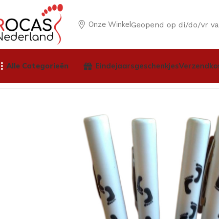
Onze Winkel
Geopend op di/do/vr v
Alle Categorieën
Eindejaarsgeschenkjes
Verzendko
Home
Winkel
Pedicureproducten
Wratten beensteunen b