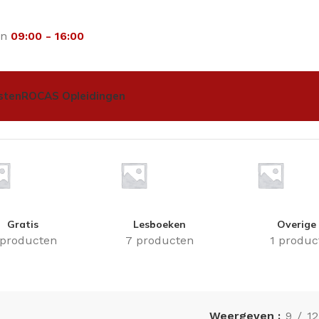
an
09:00 - 16:00
sten
ROCAS Opleidingen
Gratis
Lesboeken
Overige
 producten
7 producten
1 produc
Weergeven
9
12