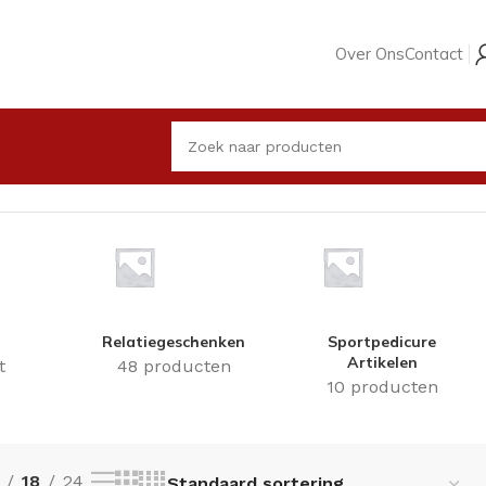
Over Ons
Contact
Toont alle 15 resultaten
Relatiegeschenken
Sportpedicure
Artikelen
t
48 producten
10 producten
18
24