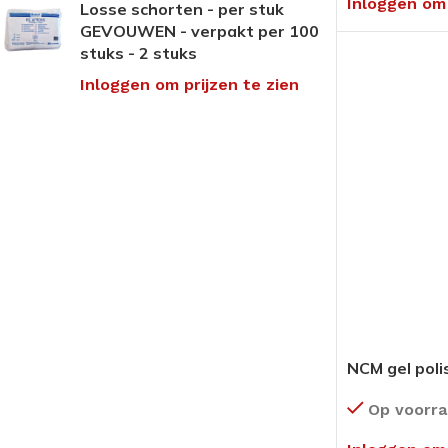
Inloggen om 
Losse schorten - per stuk
Pedi-Wol
Rocare
Sportpedicure ar
GEVOUWEN - verpakt per 100
stuks - 2 stuks
Siliconen
Laufwunder
Anti-transpiratie
Inloggen om prijzen te zien
Ortheses
Gehwol
Blauwdruk
Vilt / foam
Extra voordelige
Disposables
(voeten)crèmes
Overige drukvrij /
Screenen /
Medical Tape
INSTRUMENTEN/TANGEN
Screeningsinstr
FREZEN
Tangen
Mycose product
Diamant & Diatwisters
Instrumenten
Nagelbeugel tec
Keramische- &
Mesjes & Mesho
Speedfrezen
Papierwaren
RVS & Tungsten
Paraffine
Polijsten
NCM gel poli
Pleisters &
Slijpkapjes & Houders
Wondbehandeli
Op voorr
Frezen Toebehoren
Verpakkingsmate