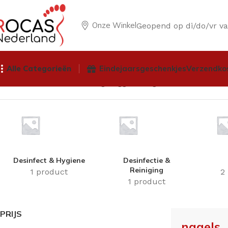
Onze Winkel
Geopend op di/do/vr v
Alle Categorieën
Eindejaarsgeschenkjes
Verzendko
Home
Winkel
Producten getagged “nagels”
Desinfect & Hygiene
Desinfectie &
Reiniging
1 product
2
1 product
PRIJS
nagels