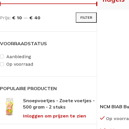
Prijs:
€ 10
—
€ 40
FILTER
VOORRAADSTATUS
Aanbieding
Op voorraad
POPULAIRE PRODUCTEN
Snoepvoetjes - Zoete voetjes -
NCM BIAB Bui
500 gram - 2 stuks
Inloggen om prijzen te zien
Op voorr
ANTI-DRUK MIDDELEN
CRÈMES
OVERIG PEDICU