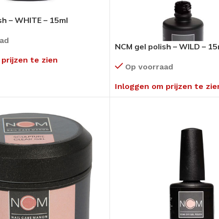
sh – WHITE – 15ml
aad
NCM gel polish – WILD – 15
prijzen te zien
Op voorraad
Inloggen om prijzen te zie