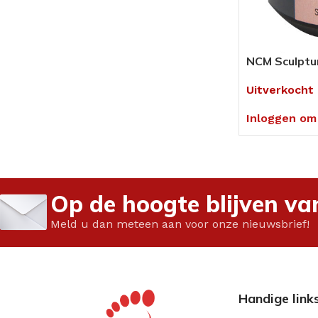
NCM Sculptur
Uitverkocht
Inloggen om 
Op de hoogte blijven va
Meld u dan meteen aan voor onze nieuwsbrief!
Handige link