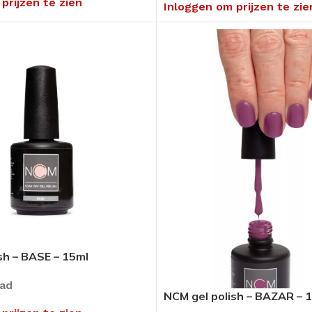
prijzen te zien
Pedicure Producten
Inloggen om prijzen te zie
tikelen
Voor in uw salon of ambulant
Alles bekijken
umenten
en
hnieken
uders
sh – BASE – 15ml
ng
aad
NCM gel polish – BAZAR – 
rialen &