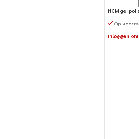
NCM gel poli
Op voorr
Inloggen om 