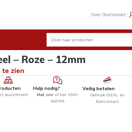
Over Ons
Contact
eel – Roze – 12mm
 te zien
roducten
Hulp nodig?
Veilig betalen
ot assortiment
Mail ons
of bel 0591-
Gebruik iDEAL en
645154
Bancontact