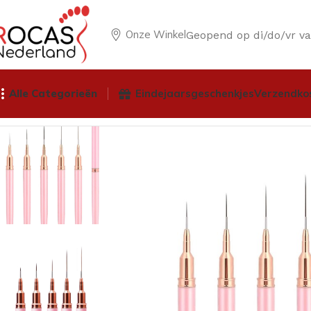
Onze Winkel
Geopend op di/do/vr v
Alle Categorieën
Eindejaarsgeschenkjes
Verzendko
Home
Winkel
Nagelproducten
Penselen
Nail art Pensee