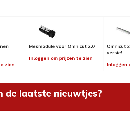
Pedicure Producten
tikelen
Voor in uw salon of ambulant
Alles bekijken
enen
Mesmodule voor Omnicut 2.0
Omnicut 2
umenten
versie!
Inloggen om prijzen te zien
en
te zien
Inloggen 
hnieken
uders
n de laatste nieuwtjes?
ng
rialen &