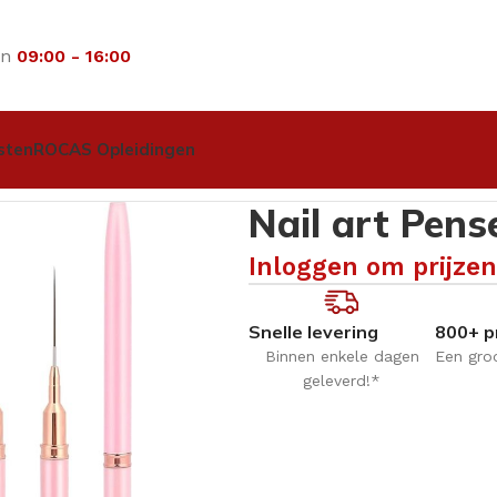
an
09:00 - 16:00
sten
ROCAS Opleidingen
l – Roze – 12mm
Nail art Pens
Inloggen om prijzen
Snelle levering
800+ p
Binnen enkele dagen
Een gro
geleverd!*