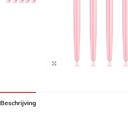
Klik om te vergroten
Beschrijving
ANTI-DRUK MIDDELEN
CRÈMES
OVERIG PEDICU