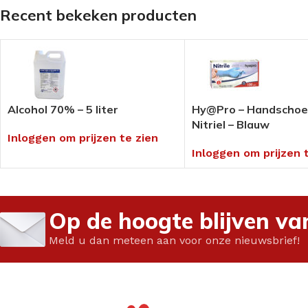
Recent bekeken producten
Pedi-Wol
Rocare
Sportpedicure ar
Siliconen
Laufwunder
Anti-transpiratie
Ortheses
Gehwol
Blauwdruk
Vilt / foam
Extra voordelige
Disposables
(voeten)crèmes
Overige drukvrij /
Screenen /
Alcohol 70% – 5 liter
Hy@Pro – Handscho
Medical Tape
INSTRUMENTEN/TANGEN
Screeningsinstr
Nitriel – Blauw
Inloggen om prijzen te zien
FREZEN
Tangen
Mycose product
Inloggen om prijzen 
Diamant & Diatwisters
Instrumenten
Nagelbeugel tec
Keramische- &
Mesjes & Mesho
Speedfrezen
Op de hoogte blijven va
Papierwaren
RVS & Tungsten
Paraffine
Meld u dan meteen aan voor onze nieuwsbrief!
Polijsten
Pleisters &
Slijpkapjes & Houders
Wondbehandeli
Frezen Toebehoren
Verpakkingsmate